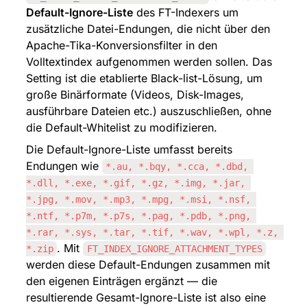
Default-Ignore-Liste
 des FT-Indexers um 
zusätzliche Datei-Endungen, die nicht über den 
Apache-Tika-Konversionsfilter in den 
Volltextindex aufgenommen werden sollen. Das 
Setting ist die etablierte Black-list-Lösung, um 
große Binärformate (Videos, Disk-Images, 
ausführbare Dateien etc.) auszuschließen, ohne 
die Default-Whitelist zu modifizieren.
Die Default-Ignore-Liste umfasst bereits 
Endungen wie 
*.au, *.bqy, *.cca, *.dbd, 
*.dll, *.exe, *.gif, *.gz, *.img, *.jar, 
*.jpg, *.mov, *.mp3, *.mpg, *.msi, *.nsf, 
*.ntf, *.p7m, *.p7s, *.pag, *.pdb, *.png, 
*.rar, *.sys, *.tar, *.tif, *.wav, *.wpl, *.z, 
. Mit 
*.zip
FT_INDEX_IGNORE_ATTACHMENT_TYPES
werden diese Default-Endungen zusammen mit 
den eigenen Einträgen ergänzt — die 
resultierende Gesamt-Ignore-Liste ist also eine 