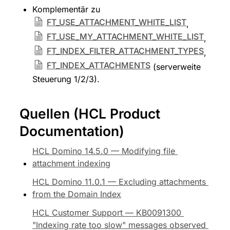
Komplementär zu 
FT_USE_ATTACHMENT_WHITE_LIST
, 
FT_USE_MY_ATTACHMENT_WHITE_LIST
, 
FT_INDEX_FILTER_ATTACHMENT_TYPES
, 
FT_INDEX_ATTACHMENTS
 (serverweite 
Steuerung 1/2/3).
Quellen (HCL Product 
Documentation)
HCL Domino 14.5.0 — Modifying file 
attachment indexing
HCL Domino 11.0.1 — Excluding attachments 
from the Domain Index
HCL Customer Support — KB0091300 
"Indexing rate too slow" messages observed 