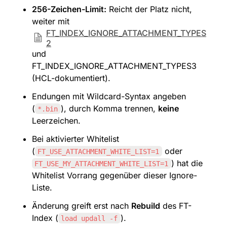
256-Zeichen-Limit:
 Reicht der Platz nicht, 
weiter mit 
FT_INDEX_IGNORE_ATTACHMENT_TYPES
2
und 
FT_INDEX_IGNORE_ATTACHMENT_TYPES3 
(HCL-dokumentiert).
Endungen mit Wildcard-Syntax angeben 
(
), durch Komma trennen, 
keine
*.bin
Leerzeichen.
Bei aktivierter Whitelist 
(
 oder 
FT_USE_ATTACHMENT_WHITE_LIST=1
) hat die 
FT_USE_MY_ATTACHMENT_WHITE_LIST=1
Whitelist Vorrang gegenüber dieser Ignore-
Liste.
Änderung greift erst nach 
Rebuild
 des FT-
Index (
).
load updall -f