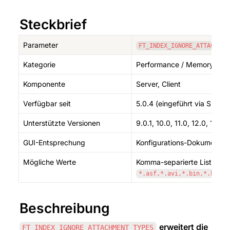
Steckbrief
Parameter
FT_INDEX_IGNORE_ATTACHMEN
Kategorie
Performance / Memory
Komponente
Server, Client
Verfügbar seit
5.0.4 (eingeführt via SPR 
Unterstützte Versionen
9.0.1, 10.0, 11.0, 12.0, 14.0, 
GUI-Entsprechung
Konfigurations-Dokument (N
Mögliche Werte
Komma-separierte Liste mit
*.asf,*.avi,*.bin,*.bmp,*
Beschreibung
erweitert die 
FT_INDEX_IGNORE_ATTACHMENT_TYPES