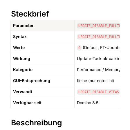
Steckbrief
Parameter
UPDATE_DISABLE_FULLTEXT
Syntax
UPDATE_DISABLE_FULLTEXT=1
Werte
 (Default, FT-Updates dur
0
Wirkung
Update-Task aktualisiert ke
Kategorie
Performance / Memory (Upd
GUI-Entsprechung
Keine (nur notes.ini)
Verwandt
, 
UPDATE_DISABLE_VIEWS
UP
Verfügbar seit
Domino 8.5
Beschreibung