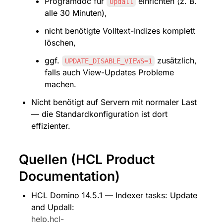
Programdoc für 
 einrichten (z. B. 
Updall
alle 30 Minuten),
nicht benötigte Volltext-Indizes komplett 
löschen,
ggf. 
 zusätzlich, 
UPDATE_DISABLE_VIEWS=1
falls auch View-Updates Probleme 
machen.
Nicht benötigt auf Servern mit normaler Last 
— die Standardkonfiguration ist dort 
effizienter.
Quellen (HCL Product 
Documentation)
HCL Domino 14.5.1 — Indexer tasks: Update 
and Updall: 
help.hcl-