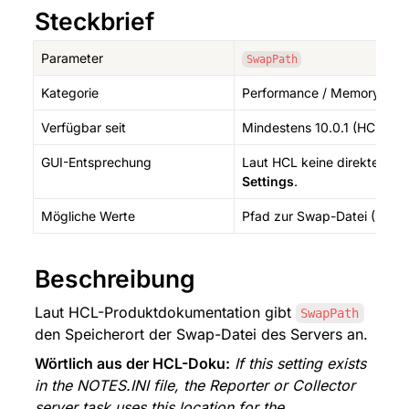
Steckbrief
Parameter
SwapPath
Kategorie
Performance / Memory
Verfügbar seit
Mindestens 10.0.1 (HCL-Do
GUI-Entsprechung
Laut HCL keine direkte GUI
Settings
.
Mögliche Werte
Pfad zur Swap-Datei (Datei
Beschreibung
Laut HCL-Produktdokumentation gibt 
SwapPath
den Speicherort der Swap-Datei des Servers an.
Wörtlich aus der HCL-Doku:
If this setting exists 
in the NOTES.INI file, the Reporter or Collector 
server task uses this location for the 