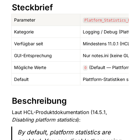
Steckbrief
Parameter
Platform_Statistics_Disab
Kategorie
Logging / Debug (Plattform-
Verfügbar seit
Mindestens 11.0.1 (HCL-Doku 
GUI-Entsprechung
Nur notes.ini (keine GUI)
Mögliche Werte
 (Default — Plattform-Stat
0
Default
Plattform-Statistiken sind 
ak
Beschreibung
Laut HCL-Produktdokumentation (14.5.1, 
Disabling platform statistics
):
By default, platform statistics are 