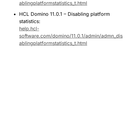
ablingplatformstatistics_t.html
HCL Domino 11.0.1 – Disabling platform 
statistics: 
help.hcl-
software.com/domino/11.0.1/admin/admn_dis
ablingplatformstatistics_t.html