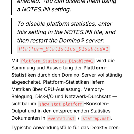
enabled. You can disable them using 
a NOTES.INI setting.
To disable platform statistics, enter 
this setting in the NOTES.INI file, and 
then restart the Domino® server: 
Platform_Statistics_Disabled=1
Mit 
 wird die 
Platform_Statistics_Disabled=1
Sammlung und Auswertung der 
Plattform-
Statistiken
 durch den Domino-Server vollständig 
abgeschaltet. Plattform-Statistiken liefern 
Metriken über CPU-Auslastung, Memory-
Belegung, Disk-I/O und Netzwerk-Durchsatz — 
sichtbar im 
-Konsolen-
show stat platform
Output und in den entsprechenden Statistics-
Dokumenten in 
 / 
.
events4.nsf
statrep.nsf
Typische Anwendungsfälle für das Deaktivieren: