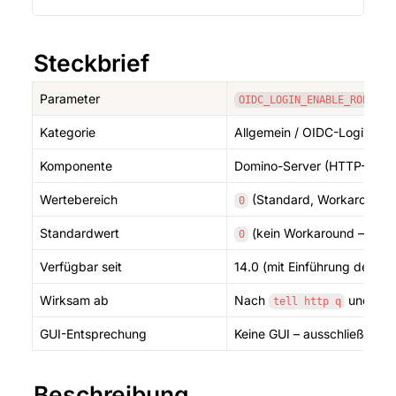
Steckbrief
Parameter
OIDC_LOGIN_ENABLE_ROEID_W
Kategorie
Allgemein / OIDC-Login (W
Komponente
Domino-Server (HTTP-Task,
Wertebereich
 (Standard, Workaround d
0
Standardwert
 (kein Workaround – Domi
0
Verfügbar seit
14.0 (mit Einführung des 
Wirksam ab
Nach 
 und 
tell http q
lo
GUI-Entsprechung
Keine GUI – ausschließlich ü
Beschreibung