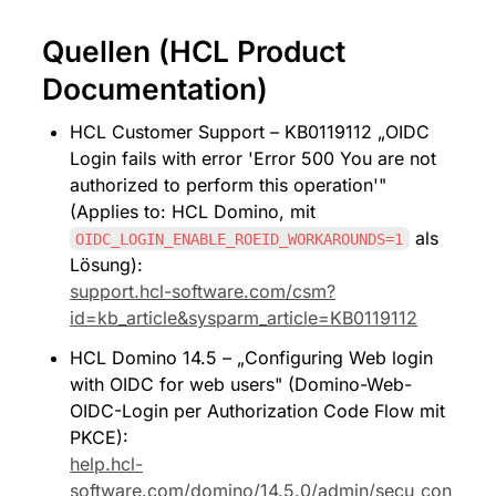
Quellen (HCL Product 
Documentation)
HCL Customer Support – KB0119112 „OIDC 
Login fails with error 'Error 500 You are not 
authorized to perform this operation'" 
(Applies to: HCL Domino, mit 
 als 
OIDC_LOGIN_ENABLE_ROEID_WORKAROUNDS=1
Lösung): 
support.hcl-software.com/csm?
id=kb_article&sysparm_article=KB0119112
HCL Domino 14.5 – „Configuring Web login 
with OIDC for web users" (Domino-Web-
OIDC-Login per Authorization Code Flow mit 
PKCE): 
help.hcl-
software.com/domino/14.5.0/admin/secu_con