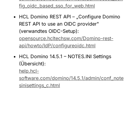
fig_oidc_based_sso_for_web.html
HCL Domino REST API – „Configure Domino 
REST API to use an OIDC provider" 
(verwandtes OIDC-Setup): 
opensource.hcltechsw.com/Domino-rest-
api/howto/IdP/configureoidc.html
HCL Domino 14.5.1 – NOTES.INI Settings 
(Übersicht): 
help.hcl-
software.com/domino/14.5.1/admin/conf_note
sinisettings_c.html