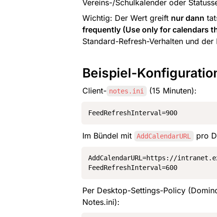
Vereins-/Schulkalender oder Statusse
Wichtig: Der Wert greift 
nur dann
 ta
frequently (Use only for calendars t
Standard-Refresh-Verhalten und der 
Beispiel-Konfiguratio
Client-
 (15 Minuten):
notes.ini
FeedRefreshInterval=900
Im Bündel mit 
 pro D
AddCalendarURL
AddCalendarURL=https://intranet.e
FeedRefreshInterval=600
Per Desktop-Settings-Policy (Domin
Notes.ini):