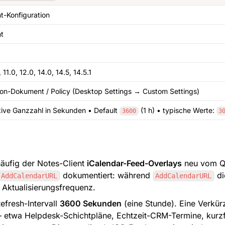
nt-Konfiguration
nt
 11.0, 12.0, 14.0, 14.5, 14.5.1
on-Dokument / Policy (Desktop Settings → Custom Settings)
tive Ganzzahl in Sekunden • Default 
 (1 h) • typische Werte: 
3600
3
 häufig der Notes-Client 
iCalendar-Feed-Overlays
 neu vom Qu
 dokumentiert: während 
 d
AddCalendarURL
AddCalendarURL
 Aktualisierungsfrequenz.
fresh-Intervall 
3600 Sekunden
 (eine Stunde). Eine Verkür
— etwa Helpdesk-Schichtpläne, Echtzeit-CRM-Termine, kurzfr