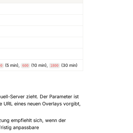
 (5 min), 
 (10 min), 
 (30 min)
00
600
1800
ell-Server zieht. Der Parameter ist 
ie URL eines neuen Overlays vorgibt, 
zung empfiehlt sich, wenn der 
istig anpassbare 