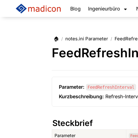
Blog
Ingenieurbüro
🏠
notes.ini Parameter
FeedRefre
/
/
FeedRefreshIn
Parameter:
FeedRefreshInterval
Kurzbeschreibung:
 Refresh-Inter
Steckbrief
Parameter
Fee