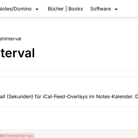
Notes/Domino
Bücher | Books
Software
shInterval
terval
vall (Sekunden) für iCal-Feed-Overlays im Notes-Kalender. 
dRefreshInterval