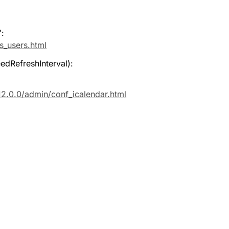
: 
s_users.html
dRefreshInterval): 
2.0.0/admin/conf_icalendar.html