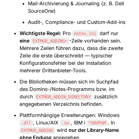
Mail-Archivierung & Journaling (z. B. Dell 
SourceOne)
Audit-, Compliance- und Custom-Add-ins
Wichtigste Regel:
 Pro 
 darf nur 
notes.ini
eine
-Zeile vorhanden sein. 
EXTMGR_ADDINS=
Mehrere Zeilen führen dazu, dass die zweite 
Zeile die erste überschreibt — typischer 
Konfigurationsfehler bei der Installation 
mehrerer Drittanbieter-Tools.
Die Bibliotheken müssen sich im Suchpfad 
des Domino-/Notes-Programms bzw. im 
durch 
 zusätzlich 
EXTMGR_ADDIN_DIRECTORY
angegebenen Verzeichnis befinden.
Plattformhängige Erweiterungen: Windows 
, Linux/AIX 
, IBM i 
. In 
.dll
.so
*SRVPGM
 wird 
nur der Library-Name 
EXTMGR_ADDINS
ohne Endung
 angegeben.