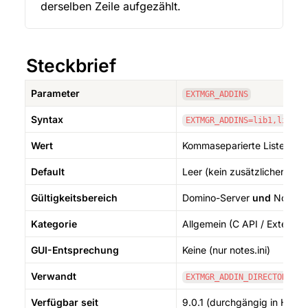
derselben Zeile aufgezählt.
Steckbrief
Parameter
EXTMGR_ADDINS
Syntax
EXTMGR_ADDINS=lib1,lib2,.
Wert
Kommaseparierte Liste von 
Default
Leer (kein zusätzlicher Ex
Gültigkeitsbereich
Domino-Server 
und
 Notes-C
Kategorie
Allgemein (C API / Extensi
GUI-Entsprechung
Keine (nur notes.ini)
Verwandt
 (z
EXTMGR_ADDIN_DIRECTORY
Verfügbar seit
9.0.1 (durchgängig in HCL 