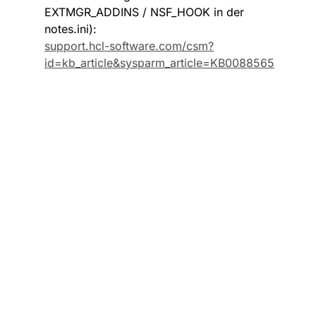
EXTMGR_ADDINS / NSF_HOOK in der 
notes.ini): 
support.hcl-software.com/csm?
id=kb_article&sysparm_article=KB0088565