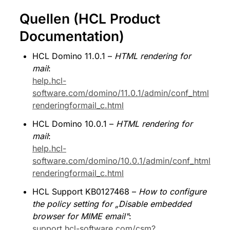
Quellen (HCL Product 
Documentation)
HCL Domino 11.0.1 – 
HTML rendering for 
mail
: 
help.hcl-
software.com/domino/11.0.1/admin/conf_html
renderingformail_c.html
HCL Domino 10.0.1 – 
HTML rendering for 
mail
: 
help.hcl-
software.com/domino/10.0.1/admin/conf_html
renderingformail_c.html
HCL Support KB0127468 – 
How to configure 
the policy setting for „Disable embedded 
browser for MIME email"
: 
support.hcl-software.com/csm?