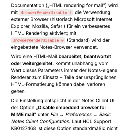
Documentation („HTML rendering for mail") wird 
mit 
 die Verwendung 
BrowserRenderDisable=1
externer Browser (historisch Microsoft Internet 
Explorer, Mozilla, Safari) für ein verbessertes 
HTML-Rendering aktiviert; mit 
 (Standard) wird der 
BrowserRenderDisable=0
eingebettete Notes-Browser verwendet.
Wird eine HTML-Mail 
bearbeitet, beantwortet 
oder weitergeleitet
, kommt unabhängig vom 
Wert dieses Parameters immer der Notes-eigene 
Renderer zum Einsatz – Teile der ursprünglichen 
HTML-Formatierung können dabei verloren 
gehen.
Die Einstellung entspricht in der Notes Client UI 
der Option 
„Disable embedded browser for 
MIME mail"
 unter 
File → Preferences → Basic 
Notes Client Configuration
. Laut HCL Support 
KB0127468 ist diese Option standardmäßig nicht 