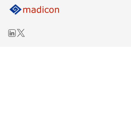
LinkedIn
Twitter
↑ Social Media Accounts
RECHTLICHES
FORMULARE
• Impressum
• Kontakt
• Datenschutzerklärung
• Newsletter
• Seminarbeurteilung
ONLINE SCHULUNGEN
RSS NEWSFEED
• Meeting Software
RSS Feed Blog
• Zugriff auf VMs
© Ingenieurbüro Manfred Dillmann. Alle Rechte vorbehalten. All