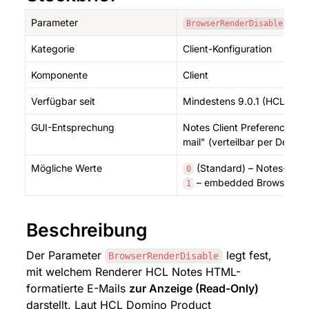
Parameter
BrowserRenderDisable
Kategorie
Client-Konfiguration
Komponente
Client
Verfügbar seit
Mindestens 9.0.1 (HCL-Dok
GUI-Entsprechung
Notes Client Preferences →
mail" (verteilbar per Desk
Mögliche Werte
 (Standard) – Notes-eig
0
 – embedded Browser dea
1
Beschreibung
Der Parameter 
 legt fest, 
BrowserRenderDisable
mit welchem Renderer HCL Notes HTML-
formatierte E-Mails 
zur Anzeige (Read-Only)
darstellt. Laut HCL Domino Product 