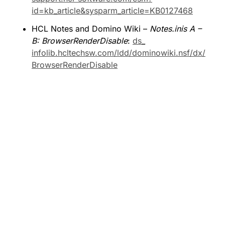
id=kb_article&sysparm_article=KB0127468
HCL Notes and Domino Wiki – 
Notes.inis A – 
B: BrowserRenderDisable
: 
ds_
infolib.hcltechsw.com/ldd/dominowiki.nsf/dx/
BrowserRenderDisable