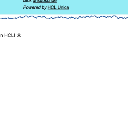
an HCL! 🤗